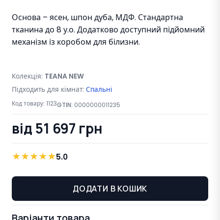
Основа – ясен, шпон дуба, МДФ. Стандартна
тканина до 8 у.о. Додатково доступний підйомний
механізм із коробом для білизни.
Колекція:
TEANA NEW
Підходить для кімнат:
Спальні
Код товару:
1123
GTIN:
0000000011235
від 51 697 грн
★
★
★
★
★
5.0
ДОДАТИ В КОШИК
Варіанти товара