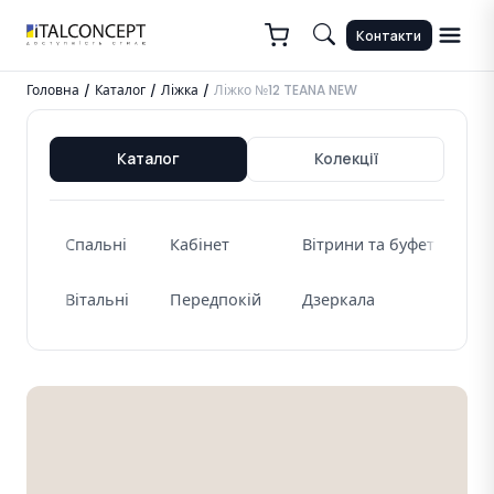
Контакти
Головна
Каталог
Ліжка
Ліжко №12 TEANA NEW
/
/
/
Каталог
Колекції
Спальні
Кабінет
Вітрини та буфети
Ж
Вітальні
Передпокій
Дзеркала