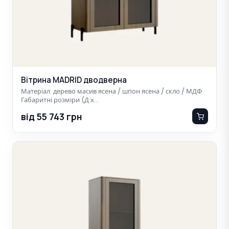
Вітрина MADRID дводверна
Матеріал: дерево масив ясена / шпон ясена / скло / МДФ
Габаритні розміри (Д х…
від 55 743 грн