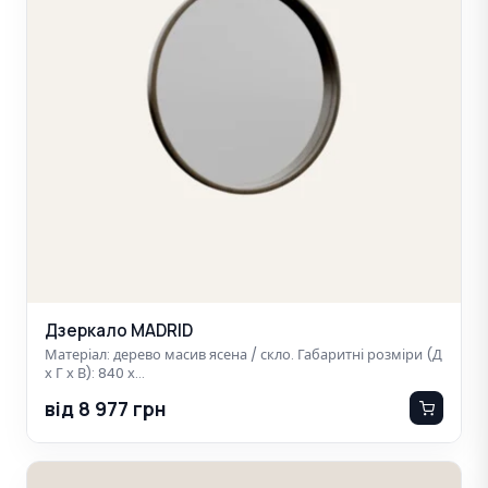
Дзеркало MADRID
Матеріал: дерево масив ясена / скло. Габаритні розміри (Д
х Г х В): 840 х…
від 8 977 грн