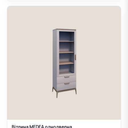
Вітрина MEDEA однодверна