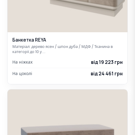
Банкетка REYA
Матеріал: дерево ясен / шпон дуба / МДФ / Тканина в
категорії до 10 у.…
від 19 223 грн
На ніжках
від 24 461 грн
На цоколі