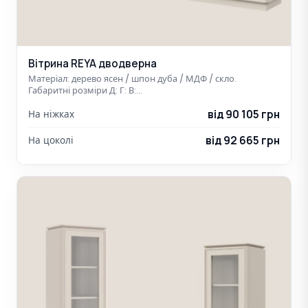
Вітрина REYA дводверна
Матеріал: дерево ясен / шпон дуба / МДФ / скло.
Габаритні розміри Д: Г: В:…
від 90 105 грн
На ніжках
від 92 665 грн
На цоколі