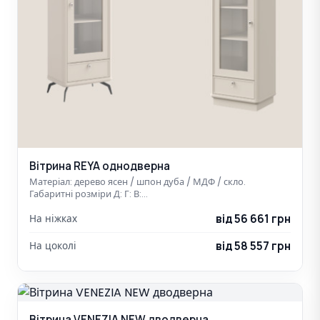
Вітрина REYA однодверна
Матеріал: дерево ясен / шпон дуба / МДФ / скло.
Габаритні розміри Д: Г: В:…
від 56 661 грн
На ніжках
від 58 557 грн
На цоколі
Вітрина VENEZIA NEW дводверна