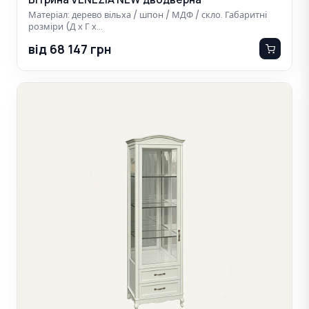
Матеріал: дерево вільха / шпон / МДФ / скло. Габаритні
розміри (Д х Г х…
від 68 147 грн