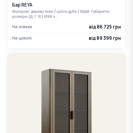
Бар REYA
Матеріал: дерево ясен / шпон дуба / МДФ. Габаритні
розміри (Д: Г: В:) 1096 х…
від 86 725 грн
На ніжках
від 89 399 грн
На цоколі