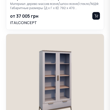
Материал: дерево массив ясеня/шпон ясеня/стекло/МДФ.
Габаритные размеры (Д х Г х В): 792 х 470…
от 37 005 грн
ITALCONCEPT