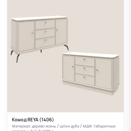
Комод REYA (1406)
Материал: дерево ясень / шпон дуба / МДФ. Габаритные