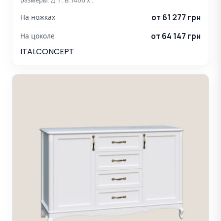
размеры: Д: Г: В: 1406 х…
от 61 277 грн
На ножках
от 64 147 грн
На цоколе
ITALCONCEPT