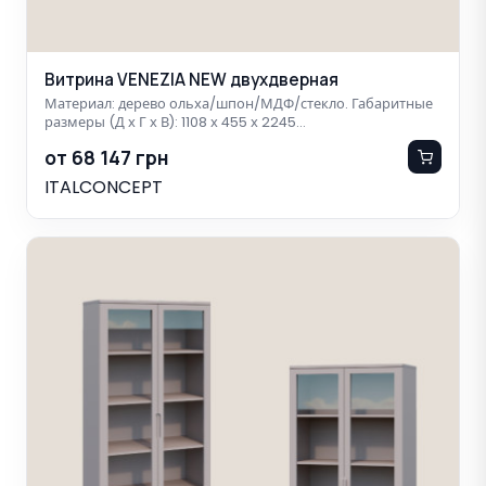
Витрина VENEZIA NEW двухдверная
Материал: дерево ольха/шпон/МДФ/стекло. Габаритные
размеры (Д х Г х В): 1108 х 455 х 2245…
от 68 147 грн
ITALCONCEPT