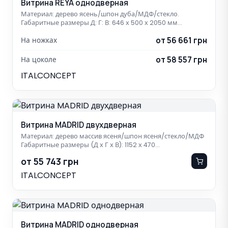
Витрина REYA однодверная
Материал: дерево ясень/шпон дуба/МДФ/стекло.
Габаритные размеры Д: Г: В: 646 х 500 х 2050 мм…
от 56 661 грн
На ножках
от 58 557 грн
На цоколе
ITALCONCEPT
Витрина MADRID двухдверная
Материал: дерево массив ясеня/шпон ясеня/стекло/МДФ
Габаритные размеры (Д х Г х В): 1152 х 470…
от 55 743 грн
ITALCONCEPT
Витрина MADRID однодверная