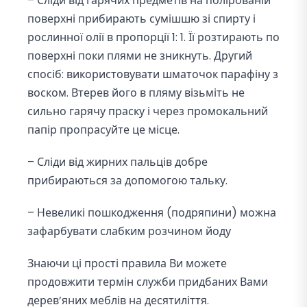
– Сліди від гарячих предметів на полірованій
поверхні прибирають сумішшю зі спирту і
рослинної олії в пропорції 1: 1. Її розтирають по
поверхні поки плями не зникнуть. Другий
спосіб: використовувати шматочок парафіну з
воском. Втерев його в пляму візьміть не
сильно гарячу праску і через промокальний
папір пропрасуйте це місце.
– Сліди від жирних пальців добре
прибираються за допомогою тальку.
– Невеликі пошкодження (подряпини) можна
зафарбувати слабким розчином йоду
Знаючи ці прості правила Ви можете
продовжити термін служби придбаних Вами
дерев’яних меблів на десятиліття.