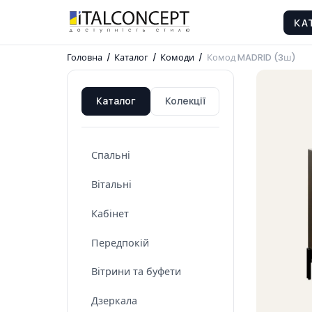
КА
Головна
/
Каталог
/
Комоди
/
Комод MADRID (3ш)
Каталог
Колекції
Спальні
Вітальні
Кабінет
Передпокій
Вітрини та буфети
Дзеркала