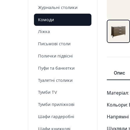
Журнальні столики
Комоди
Ліжка
Письмові столи
Полички підвісні
Пуфи та банкетки
Опис
Туалетні столики
Тумби TV
Матеріал:
Кольори: 
Тумби приліжкові
Напрямні 
Шафи гардеробні
Шухляди з
Шафи книжкові