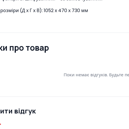
розміри (Д х Г х В): 1052 х 470 х 730 мм
ки про товар
Поки немає відгуків. Будьте 
ити відгук
*