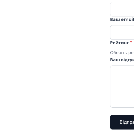
Ваш emai
Рейтинг
*
Оберіть ре
Ваш відгу
Відпр