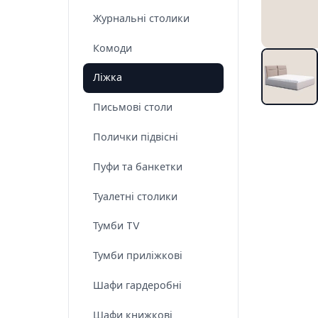
Журнальні столики
Комоди
Ліжка
Письмові столи
Полички підвісні
Пуфи та банкетки
Туалетні столики
Тумби TV
Тумби приліжкові
Шафи гардеробні
Шафи книжкові