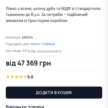
Ліжко з ясеня, шпону дуба та МДФ зі стандартною
тканиною до 8 у.о. За потреби – підйомний
механізм із просторим коробом.
Колекція:
MEDEA
Підходить для кімнат:
Спальні
Код товару:
687
GTIN:
0000000006873
від 47 369 грн
★
★
★
★
★
5.0
ДОДАТИ В КОШИК
Варіанти товара