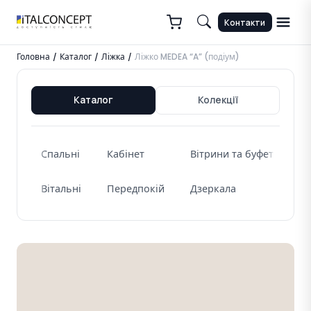
Контакти
Головна
Каталог
Ліжка
Ліжко MEDEA “A” (подіум)
/
/
/
Каталог
Колекції
Спальні
Кабінет
Вітрини та буфети
Ж
Вітальні
Передпокій
Дзеркала