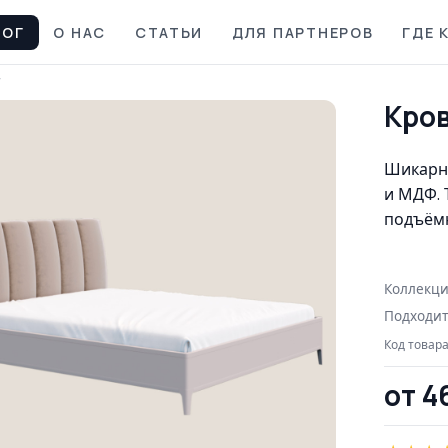
ЛОГ
О НАС
СТАТЬИ
ДЛЯ ПАРТНЕРОВ
ГДЕ 
W
Кро
Шикарно
и МДФ. 
подъёмн
Коллекци
Подходит
Код товара
от 4