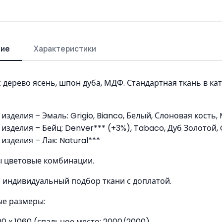
ние
Характеристики
 дерево ясень, шпон дуба, МДФ. Стандартная ткань в кате
зделия – Эмаль: Grigio, Bianco, Белый, Слоновая кость, M
изделия – Бейц: Denver*** (+3%), Tabaco, Дуб Золотой,
изделия – Лак: Natural***
 цветовые комбинации.
индивидуальный подбор ткани с доплатой.
ые размеры:
00 х 1060 (спальное место: 2000/2000)