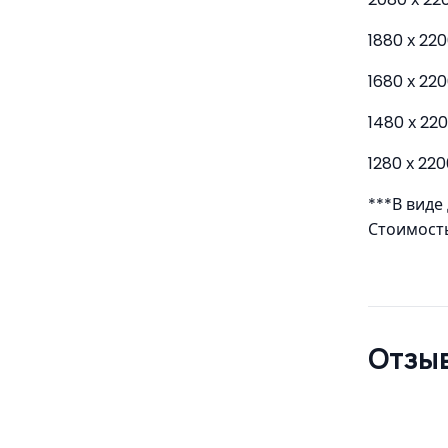
1880 х 22
1680 х 22
1480 х 22
1280 х 22
***В вид
Стоимость
Отзыв