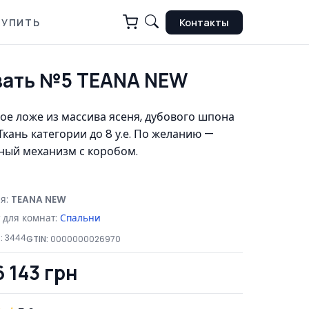
КУПИТЬ
Контакты
вать №5 TEANA NEW
е ложе из массива ясеня, дубового шпона
Ткань категории до 8 у.е. По желанию —
ый механизм с коробом.
я:
TEANA NEW
 для комнат:
Спальни
:
3444
GTIN:
0000000026970
6 143 грн