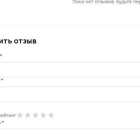
Пока нет отзывов. Будьте п
ить отзыв
*
l
*
★
★
★
★
★
рейтинг
в
*