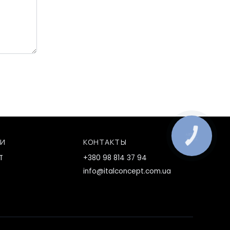
КНОПКА
ЗВ'ЯЗКУ
ИИ
КОНТАКТЫ
T
+380 98 814 37 94
info@italconcept.com.ua