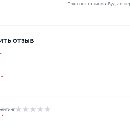
Пока нет отзывов. Будьте п
ить отзыв
*
l
*
★
★
★
★
★
рейтинг
в
*