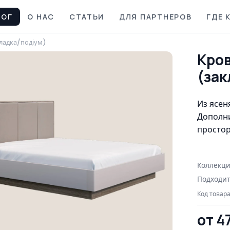
ЛОГ
О НАС
СТАТЬИ
ДЛЯ ПАРТНЕРОВ
ГДЕ 
кладка/подіум)
Кров
(зак
Из ясеня
Дополн
простор
Коллекци
Подходит
Код товара
от 4