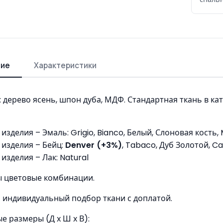
ние
Характеристики
 дерево ясень, шпон дуба, МДФ. Стандартная ткань в кате
зделия – Эмаль: Grigio, Bianco, Белый, Слоновая кость, M
изделия – Бейц:
Denver (+3%)
, Tabaco, Дуб Золотой, C
изделия – Лак: Natural
 цветовые комбинации.
индивидуальный подбор ткани с доплатой.
е размеры (Д х Ш х В):