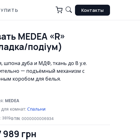
КУПИТЬ
Контакты
ать MEDEA «R»
ладка/подіум)
, шпона дуба и МДФ, ткань до 8 у.е.
ительно — подъёмный механизм с
ным коробом для белья.
я:
MEDEA
 для комнат:
Спальни
:
3819
GTIN:
0000000006934
7 989 грн