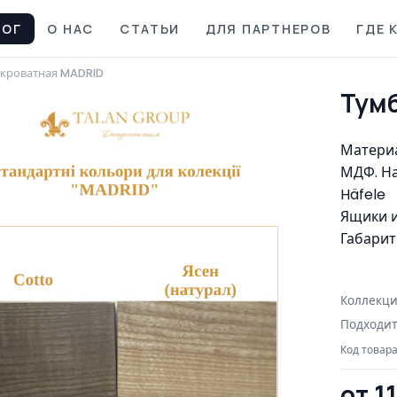
ЛОГ
О НАС
СТАТЬИ
ДЛЯ ПАРТНЕРОВ
ГДЕ 
икроватная MADRID
Тум
Материа
МДФ. На
Häfele
Ящики и
Габарит
Коллекци
Подходит
Код товара
от 1