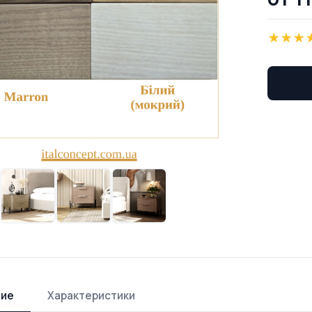
★
★
★
ние
Характеристики