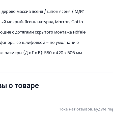
 дерево массив ясеня / шпон ясеня / МДФ
лый мокрый, Ясень натурал, Marron, Cotto
ющие с дотягами скрытого монтажа Häfele
 фанеры со шлифовкой – по умолчанию
е размеры (Д х Г х В): 580 х 420 х 506 мм
ы о товаре
Пока нет отзывов. Будьте п