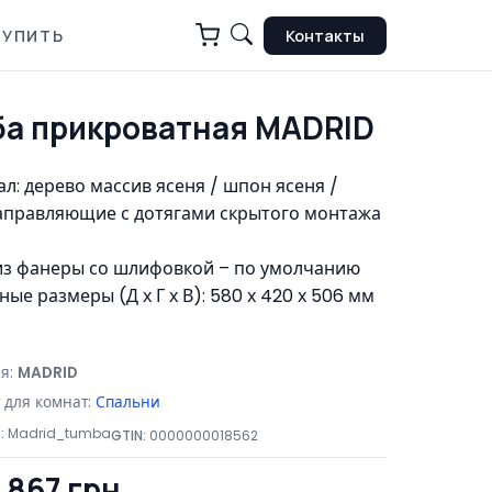
КУПИТЬ
Контакты
ба прикроватная MADRID
л: дерево массив ясеня / шпон ясеня /
правляющие с дотягами скрытого монтажа
з фанеры со шлифовкой – по умолчанию
ные размеры (Д х Г х В): 580 х 420 х 506 мм
я:
MADRID
 для комнат:
Спальни
:
Madrid_tumba
GTIN:
0000000018562
1 867 грн