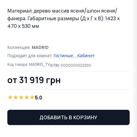
Материал: дерево массив ясеня/шпон ясеня/
фанера. Габаритные размеры (Д х Г х В): 1423 х
470 х 530 мм
Коллекция:
MADRID
Подходит для комнат:
Гостиные
,
Кабинет
Код товара:
MADRID_TV
GTIN:
0000000022330
от 31 919 грн
★
★
★
★
★
5.0
ДОБАВИТЬ В КОРЗИНУ