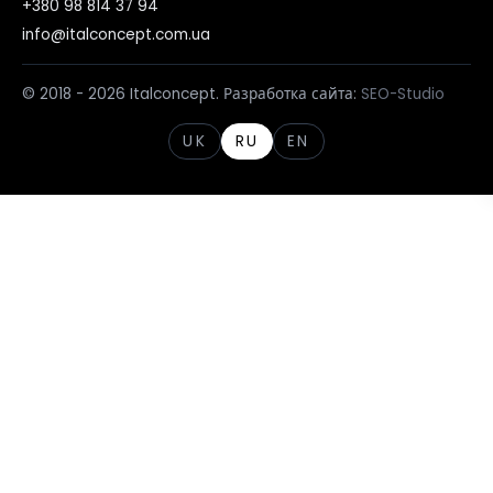
+380 98 814 37 94
info@italconcept.com.ua
© 2018 - 2026 Italconcept. Разработка сайта:
SEO-Studio
UK
RU
EN